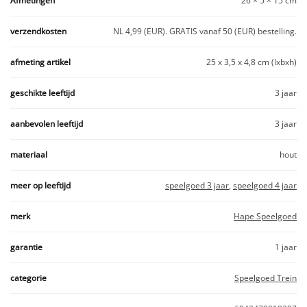
Afmetingen
26 × 5 × 15 cm
verzendkosten
NL 4,99 (EUR). GRATIS vanaf 50 (EUR) bestelling.
afmeting artikel
25 x 3,5 x 4,8 cm (lxbxh)
geschikte leeftijd
3 jaar
aanbevolen leeftijd
3 jaar
materiaal
hout
meer op leeftijd
speelgoed 3 jaar
,
speelgoed 4 jaar
merk
Hape Speelgoed
garantie
1 jaar
categorie
Speelgoed Trein