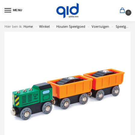
MENU
0
Hier ben ik:
Home
Winkel
Houten Speelgoed
Voertuigen
Speelgoed Trein
»
»
»
»