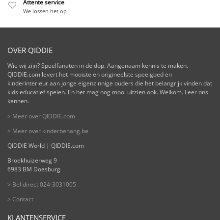
Attente service
We lossen het op
OVER QIDDIE
Wie wij zijn? Speelfanaten in de dop. Aangenaam kennis te maken.
QIDDIE.com levert het mooiste en origineelste speelgoed en
kinderinterieur aan jonge eigenzinnige ouders die het belangrijk vinden dat
kids educatief spelen. En het mag nog mooi uitzien ook. Welkom. Leer ons
kennen.
> Meer over QIDDIE.com
> Meer over kinderbehang.be
QIDDIE World | QIDDIE.com
Broekhuizerweg 9
6983 BM Doesburg
> Bel direct 024-3031005
> Contact
KLANTENSERVICE