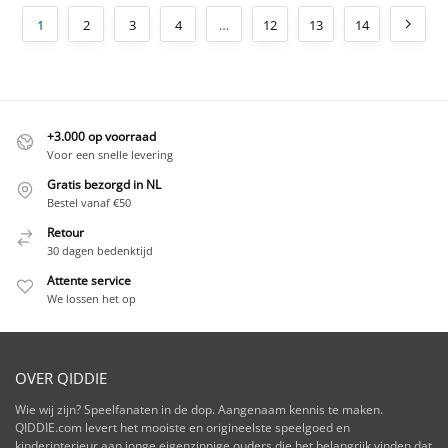
1
2
3
4
…
12
13
14
+3.000 op voorraad
Voor een snelle levering
Gratis bezorgd in NL
Bestel vanaf €50
Retour
30 dagen bedenktijd
Attente service
We lossen het op
OVER QIDDIE
Wie wij zijn? Speelfanaten in de dop. Aangenaam kennis te maken.
QIDDIE.com levert het mooiste en origineelste speelgoed en
kinderinterieur aan jonge eigenzinnige ouders die het belangrijk vinden dat