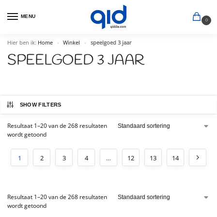
MENU
0
Hier ben ik:
Home
Winkel
speelgoed 3 jaar
»
»
SPEELGOED 3 JAAR
SHOW FILTERS
Resultaat 1–20 van de 268 resultaten
wordt getoond
1
2
3
4
…
12
13
14
Resultaat 1–20 van de 268 resultaten
wordt getoond