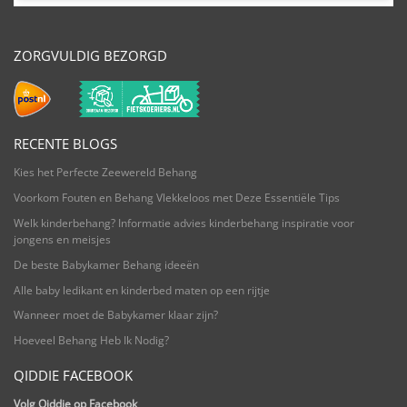
ZORGVULDIG BEZORGD
RECENTE BLOGS
Kies het Perfecte Zeewereld Behang
Voorkom Fouten en Behang Vlekkeloos met Deze Essentiële Tips
Welk kinderbehang? Informatie advies kinderbehang inspiratie voor
jongens en meisjes
De beste Babykamer Behang ideeën
Alle baby ledikant en kinderbed maten op een rijtje
Wanneer moet de Babykamer klaar zijn?
Hoeveel Behang Heb Ik Nodig?
QIDDIE FACEBOOK
Volg Qiddie op Facebook