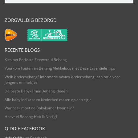
ZORGVULDIG BEZORGD
RECENTE BLOGS
Kies het Perfecte Zeewereld Behang
Voorkom Fouten en Behang Vlekkeloos met Deze Essentiële Tips
Welk kinderbehang? Informatie advies kinderbehang inspiratie voor
jongens en meisjes
De beste Babykamer Behang ideeën
Alle baby ledikant en kinderbed maten op een rijtje
Wanneer moet de Babykamer klaar zijn?
Hoeveel Behang Heb Ik Nodig?
QIDDIE FACEBOOK