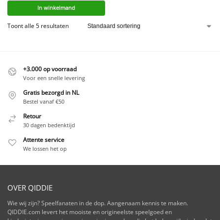
In winkelmand
Toont alle 5 resultaten
+3.000 op voorraad
Voor een snelle levering
Gratis bezorgd in NL
Bestel vanaf €50
Retour
30 dagen bedenktijd
Attente service
We lossen het op
OVER QIDDIE
Wie wij zijn? Speelfanaten in de dop. Aangenaam kennis te maken.
QIDDIE.com levert het mooiste en origineelste speelgoed en