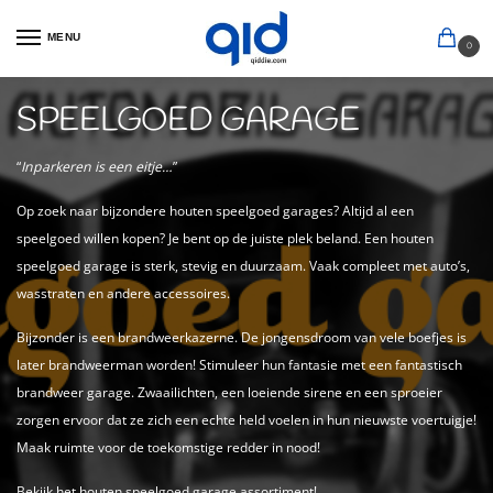
MENU
0
SPEELGOED GARAGE
“
Inparkeren is een eitje…
”
Op zoek naar bijzondere houten speelgoed garages? Altijd al een
speelgoed willen kopen? Je bent op de juiste plek beland. Een houten
speelgoed garage is sterk, stevig en duurzaam. Vaak compleet met auto’s,
wasstraten en andere accessoires.
Bijzonder is een brandweerkazerne. De jongensdroom van vele boefjes is
later brandweerman worden! Stimuleer hun fantasie met een fantastisch
brandweer garage. Zwaailichten, een loeiende sirene en een sproeier
zorgen ervoor dat ze zich een echte held voelen in hun nieuwste voertuigje!
Maak ruimte voor de toekomstige redder in nood!
Bekijk het houten speelgoed garage assortiment!