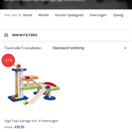
Hier ben ik:
Home
Winkel
Houten Speelgoed
Voertuigen
Speelgoed Garage
»
»
»
»
SHOW FILTERS
Toont alle 5 resultaten
-41%
Viga Toys Garage Incl. 4 Voertuigen
€
39,95
€
67,95