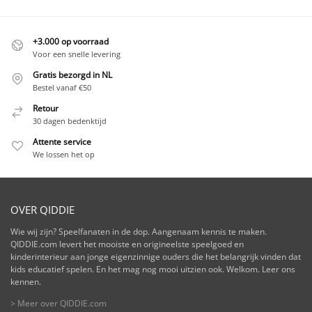
+3.000 op voorraad
Voor een snelle levering
Gratis bezorgd in NL
Bestel vanaf €50
Retour
30 dagen bedenktijd
Attente service
We lossen het op
OVER QIDDIE
Wie wij zijn? Speelfanaten in de dop. Aangenaam kennis te maken.
QIDDIE.com levert het mooiste en origineelste speelgoed en
kinderinterieur aan jonge eigenzinnige ouders die het belangrijk vinden dat
kids educatief spelen. En het mag nog mooi uitzien ook. Welkom. Leer ons
kennen.
> Meer over QIDDIE.com