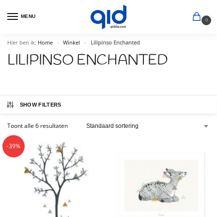
MENU
0
Hier ben ik:
Home
Winkel
Lilipinso Enchanted
»
»
LILIPINSO ENCHANTED
SHOW FILTERS
Toont alle 6 resultaten
-39%