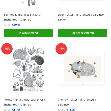
Big Tree & Triangles Sticker Xl |
Deer Poster | Enchanted | Lilipinso
Enchanted | Lilipinso
€
34,95
€
59,95
€
97,95
In winkelmand
Opties selecteren
-46%
-46%
Forest Animals Muursticker A3 |
The Fox Poster | Enchanted |
Enchanted | Lilipinso
Lilipinso
€
11,95
€
18,95
€
21,95
€
34,95