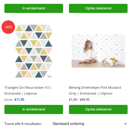
In winkelmand
Opties selecteren
-46%
Triangles Girl Muursticker A3 |
Behang Driehoekjes Pink Mustard
Enchanted | Lilipinso
Grey | Enchanted | Lilipinso
€
11,95
€
1,00
-
€
89,95
€
21,95
In winkelmand
Opties selecteren
Toont alle 6 resultaten