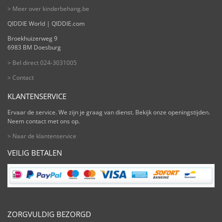
> Meer over kinderbehang.be
QIDDIE World | QIDDIE.com
Broekhuizerweg 9
6983 BM Doesburg
> Bel direct 024-3031005
> Contact
KLANTENSERVICE
Ervaar de service. We zijn je graag van dienst. Bekijk onze openingstijden.
Neem contact met ons op.
> Naar de klantenservice
VEILIG BETALEN
ZORGVULDIG BEZORGD