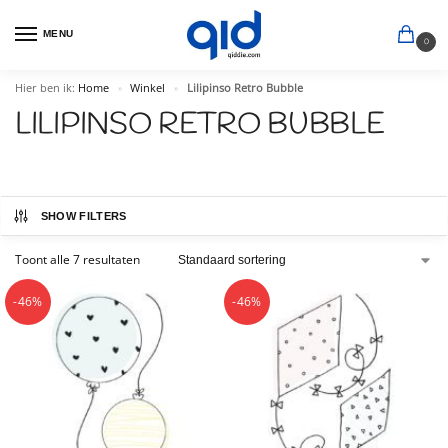
MENU
0
Hier ben ik:
Home
Winkel
Lilipinso Retro Bubble
»
»
LILIPINSO RETRO BUBBLE
SHOW FILTERS
Toont alle 7 resultaten
-46%
-46%