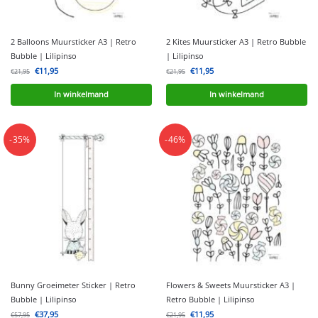
2 Balloons Muursticker A3 | Retro
2 Kites Muursticker A3 | Retro Bubble
Bubble | Lilipinso
| Lilipinso
€
11,95
€
11,95
€
21,95
€
21,95
In winkelmand
In winkelmand
-35%
-46%
Bunny Groeimeter Sticker | Retro
Flowers & Sweets Muursticker A3 |
Bubble | Lilipinso
Retro Bubble | Lilipinso
€
37,95
€
11,95
€
57,95
€
21,95