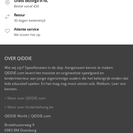
Gratis bezorgd in NL
Bestel vanaf €50
Retour
30 dagen bedenktijd
Attente service
We lossen het op
OVER QIDDIE
Wie wij zijn? Speelfanaten in de dop. Aangenaam kennis te maken.
QIDDIE.com levert het mooiste en origineelste speelgoed en
kinderinterieur aan jonge eigenzinnige ouders die het belangrijk vinden dat
kids educatief spelen. En het mag nog mooi uitzien ook. Welkom. Leer ons
kennen.
> Meer over QIDDIE.com
> Meer over kinderbehang.be
QIDDIE World | QIDDIE.com
Broekhuizerweg 9
6983 BM Doesburg