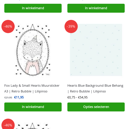
In winkelmand
In winkelmand
-46%
-39%
Fox Lady & Small Hearts Muursticker
Hearts Blue Background Blue Behang
A3 | Retro Bubble | Lilipinso
| Retro Bubble | Lilipinso
€
11,95
€
0,75
-
€
54,95
€
21,95
In winkelmand
Opties selecteren
-46%