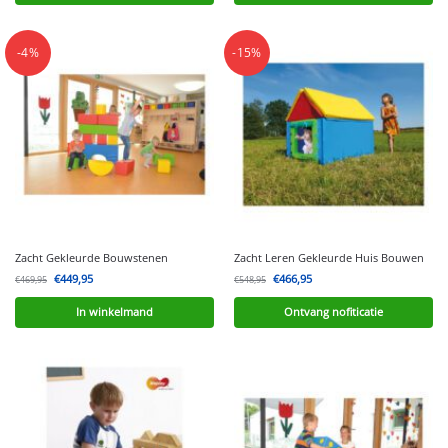
-4%
-15%
Zacht Gekleurde Bouwstenen
Zacht Leren Gekleurde Huis Bouwen
€
449,95
€
466,95
€
469,95
€
548,95
In winkelmand
Ontvang nofiticatie