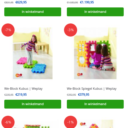
€
629,95
€
1.199,95
€
831,95
€
1.583,95
In winkelmand
In winkelmand
-7%
-3%
We-Block Kubus | Weplay
We-Block Spiegel Kubus | Weplay
€
219,95
€
379,95
€
235,95
€
392,95
In winkelmand
In winkelmand
-6%
-1%