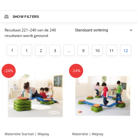
SHOW FILTERS
Resultaat 221–240 van de 240
resultaten wordt getoond
1
2
3
…
9
10
11
12
-24%
-24%
Waterlelie Startset | Weplay
Waterlelie | Weplay