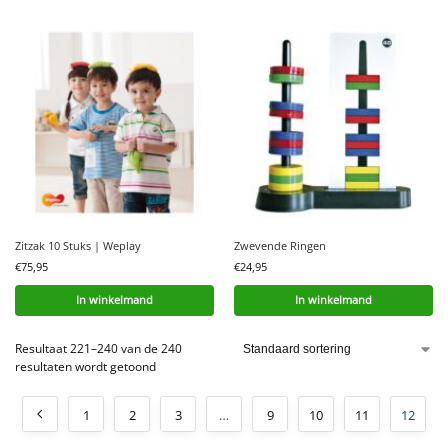
Zitzak 10 Stuks | Weplay
Zwevende Ringen
€
75,95
€
24,95
In winkelmand
In winkelmand
Resultaat 221–240 van de 240
resultaten wordt getoond
1
2
3
…
9
10
11
12