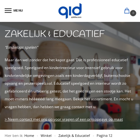
MENU
0
ZAKELIJK & EDUCATIEF
“Eindeloos spelen”
Maar dan wel zonder dat het kapot gaat. Dat is professioneel educatief
speelgoed. Speelgoed en kinderinterieur voor intensief gebruik voor
kindvriendelijke omgevingen zoals een kinderdagverblijf, buitenschoolse
opvang en peuterspeelzaal. Educatief speelgoed en interieur wordt zo
gefabriceerd én uitvoerig getest, dat het goed tegen een stootje kan. Het
moet immers héééééél lang meegaan. Bekijk het assortiment. En mocht u
vragen hebben, dan hebben we graag contact met u.
> Neem contact met ons op voor vragen of een prijsopgave op maat
Hier ben ik:
Home
Winkel
Zakelijk & Educatief
Pagina 12
»
»
»