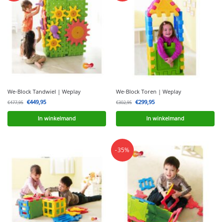
We-Block Tandwiel | Weplay
We-Block Toren | Weplay
€
449,95
€
299,95
€
477,95
€
302,95
In winkelmand
In winkelmand
-35%