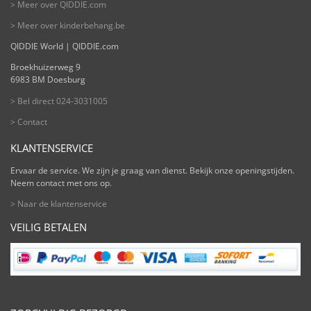
> Meer over QIDDIE.com
> Meer over kinderbehang.be
QIDDIE World | QIDDIE.com
Broekhuizerweg 9
6983 BM Doesburg
> Bel direct 024-3031005
> Contact
KLANTENSERVICE
Ervaar de service. We zijn je graag van dienst. Bekijk onze openingstijden.
Neem contact met ons op.
> Naar de klantenservice
VEILIG BETALEN