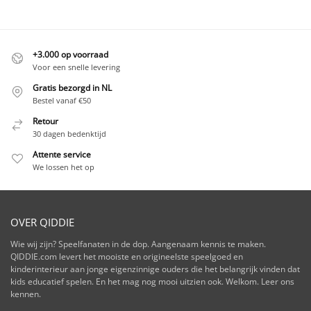
+3.000 op voorraad
Voor een snelle levering
Gratis bezorgd in NL
Bestel vanaf €50
Retour
30 dagen bedenktijd
Attente service
We lossen het op
OVER QIDDIE
Wie wij zijn? Speelfanaten in de dop. Aangenaam kennis te maken.
QIDDIE.com levert het mooiste en origineelste speelgoed en
kinderinterieur aan jonge eigenzinnige ouders die het belangrijk vinden dat
kids educatief spelen. En het mag nog mooi uitzien ook. Welkom. Leer ons
kennen.