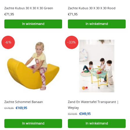
Zachte Kubus 30 X 30 X 30 Green
Zachte Kubus 30 X 30 X 30 Rood
€
71,95
€
71,95
In winkelmand
In winkelmand
-6%
-33%
Zachte Schommel Banaan
Zand En Watertafel Transparant |
Weplay
€
169,95
€
179,95
€
349,95
€
519,95
In winkelmand
In winkelmand