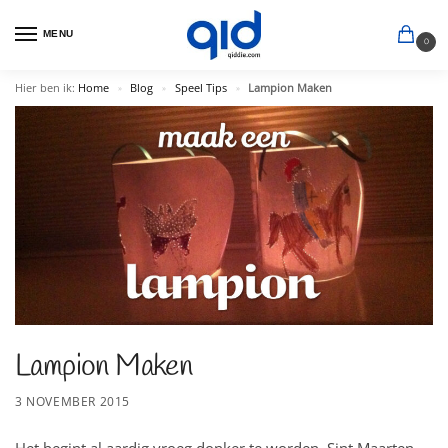
MENU
0
Hier ben ik:
Home
Blog
Speel Tips
Lampion Maken
»
»
»
Lampion Maken
3 NOVEMBER 2015
Het begint al aardig vroeg donker te worden. Sint Maarten