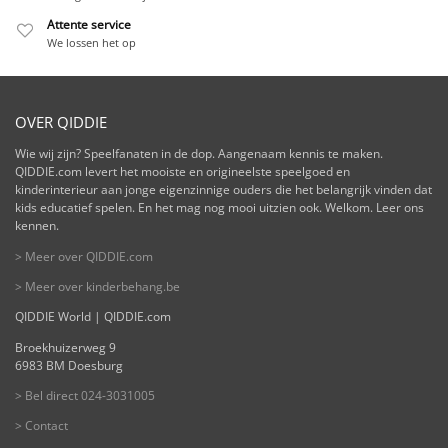
Attente service
We lossen het op
OVER QIDDIE
Wie wij zijn? Speelfanaten in de dop. Aangenaam kennis te maken.
QIDDIE.com levert het mooiste en origineelste speelgoed en
kinderinterieur aan jonge eigenzinnige ouders die het belangrijk vinden dat
kids educatief spelen. En het mag nog mooi uitzien ook. Welkom. Leer ons
kennen.
> Meer over QIDDIE.com
> Meer over kinderbehang.be
QIDDIE World | QIDDIE.com
Broekhuizerweg 9
6983 BM Doesburg
> Bel direct 024-3031005
> Contact