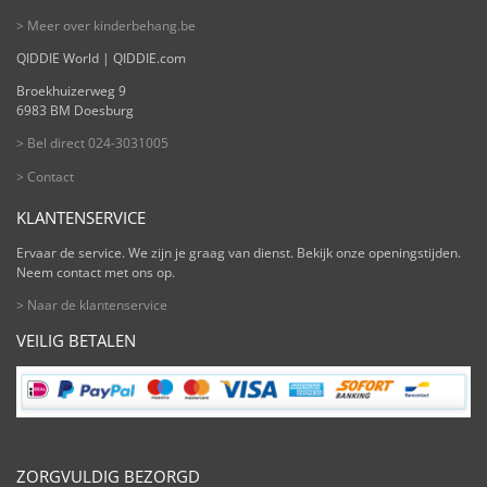
> Meer over kinderbehang.be
QIDDIE World | QIDDIE.com
Broekhuizerweg 9
6983 BM Doesburg
> Bel direct 024-3031005
> Contact
KLANTENSERVICE
Ervaar de service. We zijn je graag van dienst. Bekijk onze openingstijden.
Neem contact met ons op.
> Naar de klantenservice
VEILIG BETALEN
ZORGVULDIG BEZORGD