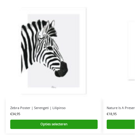
Zebra Poster | Serengeti | Lilipinso
Nature Is A Presen
€
34,95
€
18,95
Opties selecteren