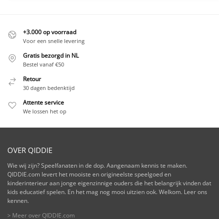
+3.000 op voorraad
Voor een snelle levering
Gratis bezorgd in NL
Bestel vanaf €50
Retour
30 dagen bedenktijd
Attente service
We lossen het op
OVER QIDDIE
Wie wij zijn? Speelfanaten in de dop. Aangenaam kennis te maken.
QIDDIE.com levert het mooiste en origineelste speelgoed en
kinderinterieur aan jonge eigenzinnige ouders die het belangrijk vinden dat
kids educatief spelen. En het mag nog mooi uitzien ook. Welkom. Leer ons
kennen.
> Meer over QIDDIE.com