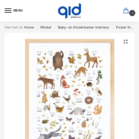
MENU
0
Hier ben ik:
Home
Winkel
Baby- en Kinderkamer Interieur
Poster Kinderkamer
»
»
»