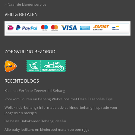
> Naar de klantenservice
VEILIG BETALEN
ZORGVULDIG BEZORGD
RECENTE BLOGS
Kies het Perfecte Zeewereld Behang
Voorkom Fouten en Behang Vlekkeloos met Deze Essentiële Tips
Welk kinderbehang? Informatie advies kinderbehang inspiratie voor
jongens en meisjes
De beste Babykamer Behang ideeën
Alle baby ledikant en kinderbed maten op een rijtje