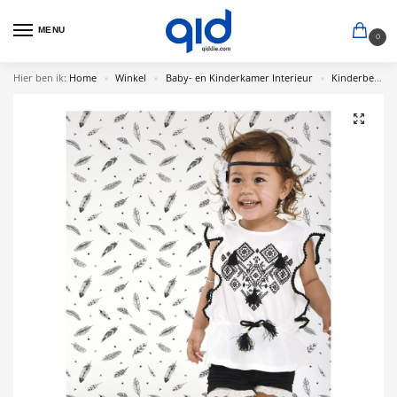
MENU
0
Hier ben ik:
Home
Winkel
Baby- en Kinderkamer Interieur
Kinderbehang
»
»
»