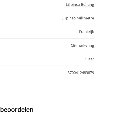
Lilipinso Behang
Lilipinso Millimetre
Frankrijk
CE-markering
1 jaar
3700412483879
e beoordelen