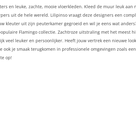
ters en leuke, zachte, mooie vloerkleden. Kleed de muur leuk aan 
pers uit de hele wereld. Lilipinso vraagt deze designers een comp
uw kleuter uit zijn peuterkamer gegroeid en wil je eens wat anders?
populaire Flamingo collectie. Zachtroze uitstraling met het meest hip
ijk veel leuker en persoonlijker. Heeft jouw vertrek een nieuwe loo
t je ook je smaak terugkomen in professionele omgevingen zoals een
mte op!