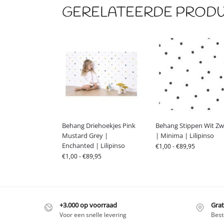
GERELATEERDE PROD
Behang Driehoekjes Pink
Behang Stippen Wit Zw
Mustard Grey |
| Minima | Lilipinso
Enchanted | Lilipinso
€
1,00
-
€
89,95
€
1,00
-
€
89,95
+3.000 op voorraad
Grat
Voor een snelle levering
Best