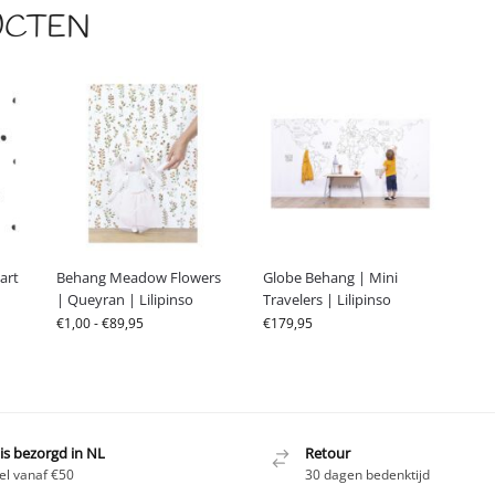
UCTEN
art
Behang Meadow Flowers
Globe Behang | Mini
| Queyran | Lilipinso
Travelers | Lilipinso
€
1,00
-
€
89,95
€
179,95
is bezorgd in NL
Retour
el vanaf €50
30 dagen bedenktijd