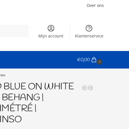
Over ons
Zoeken
Mijn account
Klantenservice
€
0,00
0
inso
D BLUE ON WHITE
 BEHANG |
IMÉTRÉ |
PINSO