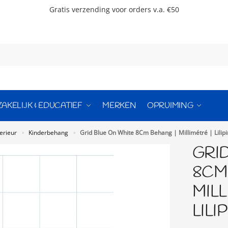
Gratis verzending voor orders v.a. €50
ZAKELIJK & EDUCATIEF
MERKEN
OPRUIMING
erieur
Kinderbehang
Grid Blue On White 8Cm Behang | Millimétré | Lilip
»
»
GRI
8CM
MILL
LILI