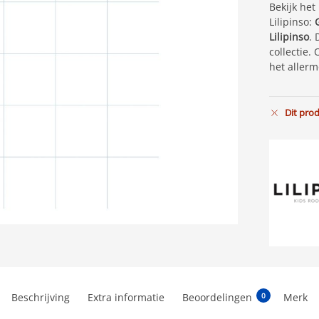
Bekijk het
Lilipinso:
Lilipinso
. 
collectie
het allerm
Dit pro
Beschrijving
Extra informatie
Beoordelingen
Merk
0