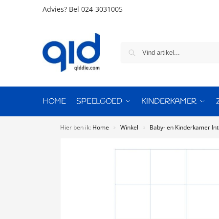
Advies?
Bel 024-3031005
HOME
SPEELGOED
KINDERKAMER
Hier ben ik:
Home
Winkel
Baby- en Kinderkamer Int
»
»