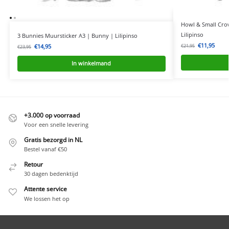
Howl & Small Cro
Lilipinso
3 Bunnies Muursticker A3 | Bunny | Lilipinso
€
11,95
€
21,95
€
14,95
€
23,95
In winkelmand
+3.000 op voorraad
Voor een snelle levering
Gratis bezorgd in NL
Bestel vanaf €50
Retour
30 dagen bedenktijd
Attente service
We lossen het op