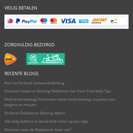
VEILIG BETALEN
ZORGVULDIG BEZORGD
RECENTE BLOGS
Kies het Perfecte Zeewereld Behang
Voorkom Fouten en Behang Vlekkeloos met Deze Essentiële Tips
Welk kinderbehang? Informatie advies kinderbehang inspiratie voor
jongens en meisjes
De beste Babykamer Behang ideeën
Alle baby ledikant en kinderbed maten op een rijtje
Wanneer moet de Babykamer klaar zijn?