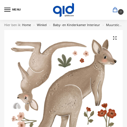
MENU
0
Hier ben ik:
Home
Winkel
Baby- en Kinderkamer Interieur
Muurstickers Babykamer
»
»
»