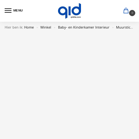
MENU
0
Hier ben ik:
Home
Winkel
Baby- en Kinderkamer Interieur
Muurstickers Babykamer
»
»
»