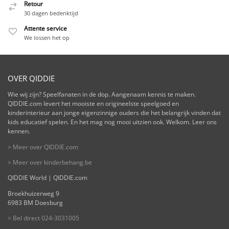
Retour
30 dagen bedenktijd
Attente service
We lossen het op
OVER QIDDIE
Wie wij zijn? Speelfanaten in de dop. Aangenaam kennis te maken.
QIDDIE.com levert het mooiste en origineelste speelgoed en
kinderinterieur aan jonge eigenzinnige ouders die het belangrijk vinden dat
kids educatief spelen. En het mag nog mooi uitzien ook. Welkom. Leer ons
kennen.
> Meer over QIDDIE.com
> Meer over kinderbehang.be
QIDDIE World | QIDDIE.com
Broekhuizerweg 9
6983 BM Doesburg
> Bel direct 024-3031005