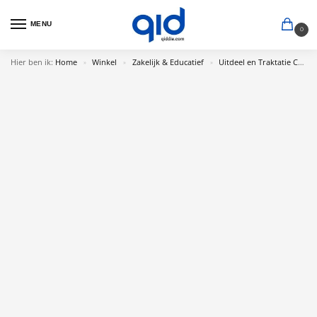
MENU
0
Hier ben ik:
Home
Winkel
Zakelijk & Educatief
Uitdeel en Traktatie Cadeau
»
»
»