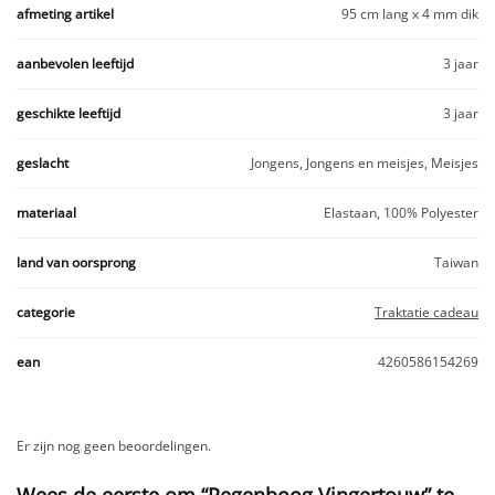
afmeting artikel
95 cm lang x 4 mm dik
aanbevolen leeftijd
3 jaar
geschikte leeftijd
3 jaar
geslacht
Jongens, Jongens en meisjes, Meisjes
materiaal
Elastaan, 100% Polyester
land van oorsprong
Taiwan
categorie
Traktatie cadeau
ean
4260586154269
Er zijn nog geen beoordelingen.
Wees de eerste om “Regenboog Vingertouw” te