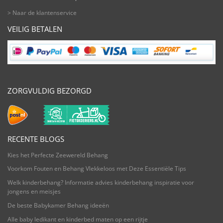
> Naar de klantenservice
VEILIG BETALEN
ZORGVULDIG BEZORGD
RECENTE BLOGS
Kies het Perfecte Zeewereld Behang
Voorkom Fouten en Behang Vlekkeloos met Deze Essentiële Tips
Welk kinderbehang? Informatie advies kinderbehang inspiratie voor
jongens en meisjes
De beste Babykamer Behang ideeën
Alle baby ledikant en kinderbed maten op een rijtje