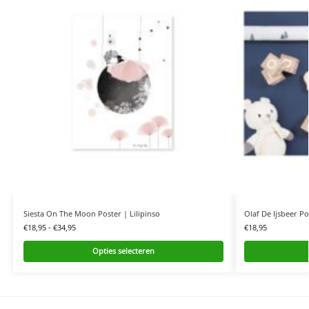
Siesta On The Moon Poster | Lilipinso
Olaf De Ijsbeer Po
€
18,95
-
€
34,95
€
18,95
Opties selecteren