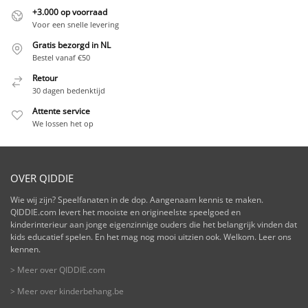
+3.000 op voorraad
Voor een snelle levering
Gratis bezorgd in NL
Bestel vanaf €50
Retour
30 dagen bedenktijd
Attente service
We lossen het op
OVER QIDDIE
Wie wij zijn? Speelfanaten in de dop. Aangenaam kennis te maken.
QIDDIE.com levert het mooiste en origineelste speelgoed en
kinderinterieur aan jonge eigenzinnige ouders die het belangrijk vinden dat
kids educatief spelen. En het mag nog mooi uitzien ook. Welkom. Leer ons
kennen.
> Meer over QIDDIE.com
> Meer over kinderbehang.be