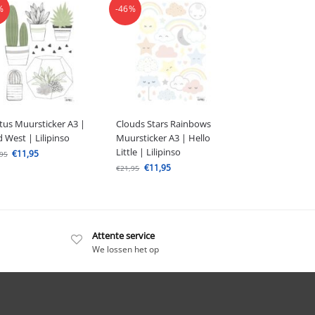
%
-46%
tus Muursticker A3 |
Clouds Stars Rainbows
d West | Lilipinso
Muursticker A3 | Hello
Little | Lilipinso
€
11,95
,95
€
11,95
€
21,95
Attente service
We lossen het op