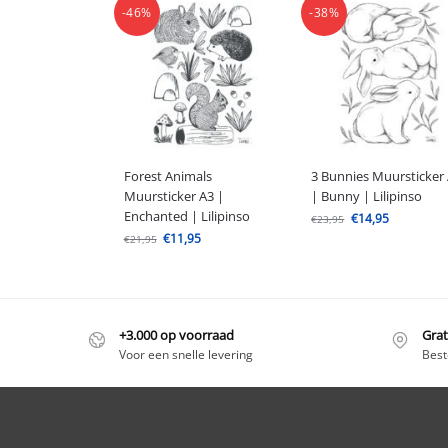
-46%
-38%
Forest Animals
3 Bunnies Muursticker
Muursticker A3 |
| Bunny | Lilipinso
Enchanted | Lilipinso
€
14,95
€
23,95
€
11,95
€
21,95
+3.000 op voorraad
Grat
Voor een snelle levering
Best