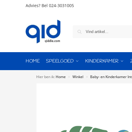
Advies?
Bel 024-3031005
HOME
SPEELGOED
KINDERKAMER
Hier ben ik:
Home
Winkel
Baby- en Kinderkamer Int
»
»