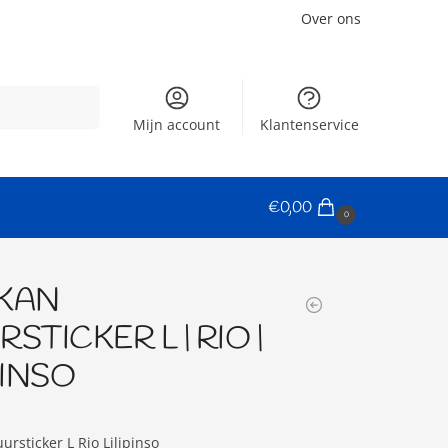
Over ons
Zoeken
Mijn account
Klantenservice
€
0,00
0
KAN
STICKER L | RIO |
PINSO
rsticker L Rio Lilipinso