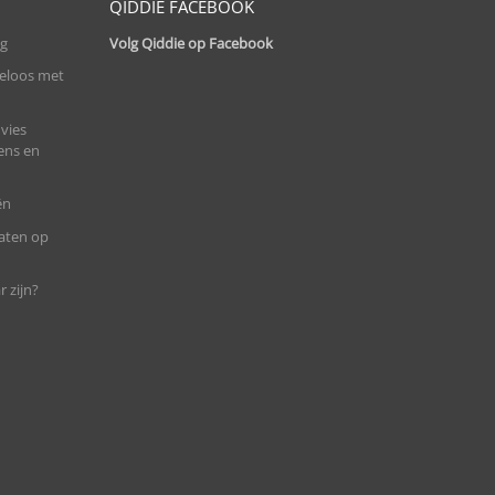
QIDDIE FACEBOOK
ng
Volg Qiddie op Facebook
eloos met
vies
ens en
ën
maten op
 zijn?