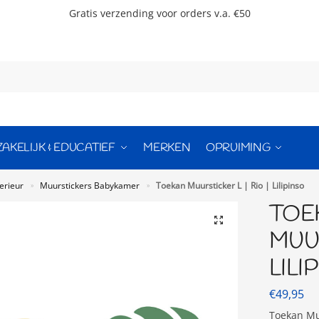
Gratis verzending voor orders v.a. €50
ZAKELIJK & EDUCATIEF
MERKEN
OPRUIMING
erieur
Muurstickers Babykamer
Toekan Muursticker L | Rio | Lilipinso
»
»
TOE
MUUR
LILI
€
49,95
Toekan Muu