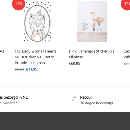
-46%
-46
 A3
Fox Lady & Small Hearts
Pink Flamingos Sticker Xl |
Cac
Muursticker A3 | Retro
Lilipinso
Wil
Bubble | Lilipinso
€
69,95
€
21
€
11,95
€
21,95
is bezorgd in NL
Retour
el vanaf €50
30 dagen bedenktijd