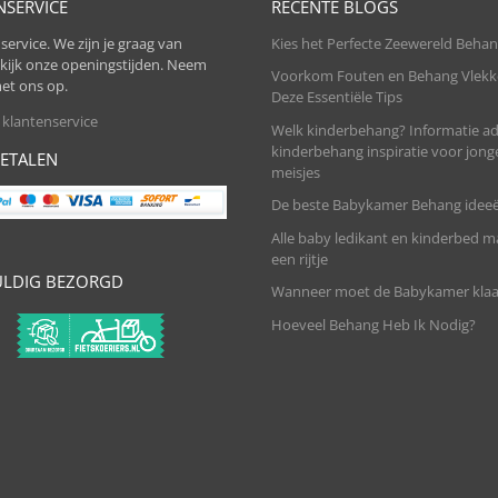
NSERVICE
RECENTE BLOGS
service. We zijn je graag van
Kies het Perfecte Zeewereld Beha
ekijk onze openingstijden. Neem
Voorkom Fouten en Behang Vlekk
et ons op.
Deze Essentiële Tips
 klantenservice
Welk kinderbehang? Informatie ad
kinderbehang inspiratie voor jong
BETALEN
meisjes
De beste Babykamer Behang idee
Alle baby ledikant en kinderbed 
een rijtje
LDIG BEZORGD
Wanneer moet de Babykamer klaar
Hoeveel Behang Heb Ik Nodig?