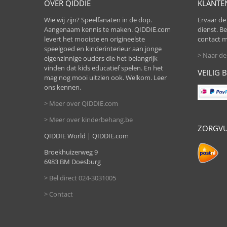
OVER QIDDIE
KLANTE
Wie wij zijn? Speelfanaten in de dop.
Ervaar de 
Aangenaam kennis te maken. QIDDIE.com
dienst. B
levert het mooiste en origineelste
contact m
speelgoed en kinderinterieur aan jonge
> Naar de
eigenzinnige ouders die het belangrijk
vinden dat kids educatief spelen. En het
VEILIG 
mag nog mooi uitzien ook. Welkom. Leer
ons kennen.
> Meer over QIDDIE.com
> Meer over kinderbehang.be
ZORGVU
QIDDIE World | QIDDIE.com
Broekhuizerweg 9
6983 BM Doesburg
> Bel direct 024-3031005
> Contact