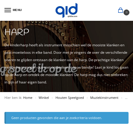
MENU
0
HARP
De kinderharp heeft als instrument misschien wel de mooiste klanken en
past moeiteloos in elke band. Door met je vingers de over de verschillende
snaren te glijden ontstaan de klanken van de harp. De prachtige klanken
van de harp mogen dus niet ontbreken in jouw bandje! Laat je kind los gaan
op de harp en ontdek de mooiste klanken! De harp mag dus niet ontbreken
in zijn of haar eigen band.
Hier ben ik:
Home
Winkel
Houten Speelgoed
Muziekinstrument
Harp
»
»
»
»
Geen producten gevonden die aan je zoekcriteria voldoen.