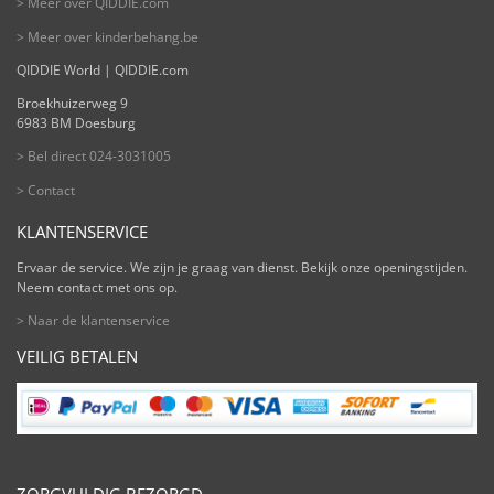
> Meer over QIDDIE.com
> Meer over kinderbehang.be
QIDDIE World | QIDDIE.com
Broekhuizerweg 9
6983 BM Doesburg
> Bel direct 024-3031005
> Contact
KLANTENSERVICE
Ervaar de service. We zijn je graag van dienst. Bekijk onze openingstijden.
Neem contact met ons op.
> Naar de klantenservice
VEILIG BETALEN
ZORGVULDIG BEZORGD