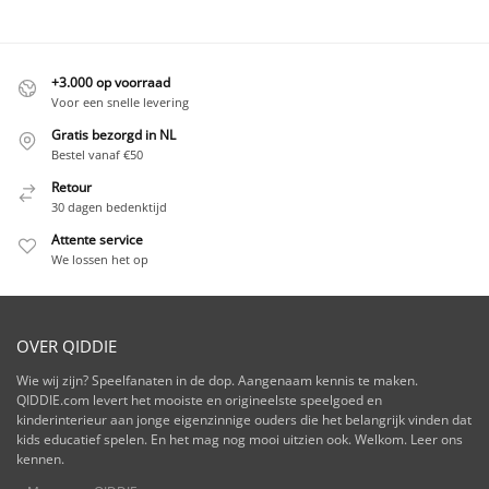
+3.000 op voorraad
Voor een snelle levering
Gratis bezorgd in NL
Bestel vanaf €50
Retour
30 dagen bedenktijd
Attente service
We lossen het op
OVER QIDDIE
Wie wij zijn? Speelfanaten in de dop. Aangenaam kennis te maken.
QIDDIE.com levert het mooiste en origineelste speelgoed en
kinderinterieur aan jonge eigenzinnige ouders die het belangrijk vinden dat
kids educatief spelen. En het mag nog mooi uitzien ook. Welkom. Leer ons
kennen.