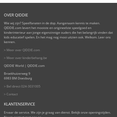
OVER QIDDIE
Wie wij zijn? Speelfanaten in de dop. Aangenaam kennis te maken.
QIDDIE.com levert het mooiste en origineelste speelgoed en
kinderinterieur aan jonge eigenzinnige ouders die het belangrijk vinden dat
kids educatief spelen. En het mag nog mooi uitzien ook. Welkom. Leer ons
kennen.
> Meer over QIDDIE.com
> Meer over kinderbehang.be
QIDDIE World | QIDDIE.com
Broekhuizerweg 9
6983 BM Doesburg
> Bel direct 024-3031005
> Contact
KLANTENSERVICE
Ervaar de service. We zijn je graag van dienst. Bekijk onze openingstijden.