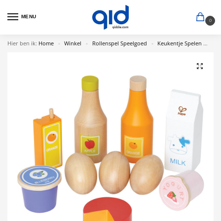
MENU
0
Hier ben ik:
Home
Winkel
Rollenspel Speelgoed
Keukentje Spelen
Kin
»
»
»