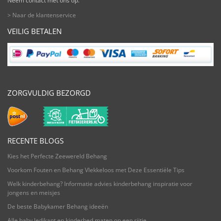
Neem contact met ons op.
> Naar de klantenservice
VEILIG BETALEN
ZORGVULDIG BEZORGD
RECENTE BLOGS
Kies het Perfecte Zeewereld Behang
Voorkom Fouten en Behang Vlekkeloos met Deze Essentiële Tips
Welk kinderbehang? Informatie advies kinderbehang inspiratie voor
jongens en meisjes
De beste Babykamer Behang ideeën
Alle baby ledikant en kinderbed maten op een rijtje