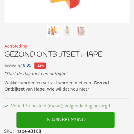
Aanbieding!
GEZOND ONTBIJTSET | HAPE
€
18,95
€
27,95
-32%
“Start de dag met een ontbijtje”
Wakker worden en verrast worden met een
Gezond
Ontbijtset
van
Hape
. Wie wil dat nou niet?
Voor 17u besteld (ma-vr), volgende dag bezorgd.
IN WINKELMAND
SKU:
hape-e3108