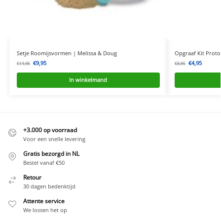
Setje Roomijsvormen | Melissa & Doug
Opgraaf Kit Proto
€
9,95
€
4,95
€
14,95
€
8,95
In winkelmand
+3.000 op voorraad
Voor een snelle levering
Gratis bezorgd in NL
Bestel vanaf €50
Retour
30 dagen bedenktijd
Attente service
We lossen het op