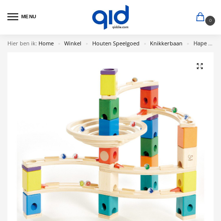
MENU
0
Hier ben ik:
Home
Winkel
Houten Speelgoed
Knikkerbaan
Hape Quadrilla Whirlpool
»
»
»
»