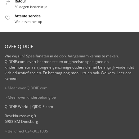
Retour
30 dagen bedenktijd
Attente service
We lossen het op
OVER QIDDIE
Wie wij zijn? Speelfanaten in de dop. Aangenaam kennis te maken.
QIDDIE.com levert het mooiste en origineelste speelgoed en
kinderinterieur aan jonge eigenzinnige ouders die het belangrijk vinden dat
kids educatief spelen. En het mag nog mooi uitzien ook. Welkom. Leer ons
kennen.
> Meer over QIDDIE.com
> Meer over kinderbehang.be
QIDDIE World | QIDDIE.com
Broekhuizerweg 9
6983 BM Doesburg
> Bel direct 024-3031005