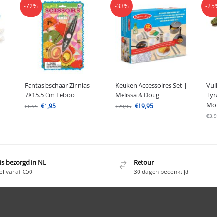
-72%
-33%
-25
Fantasieschaar Zinnias
Keuken Accessoires Set |
Vul
7X15.5 Cm Eeboo
Melissa & Doug
Tyr
Mo
€
1,95
€
19,95
€
6,95
€
29,95
€
3,9
is bezorgd in NL
Retour
el vanaf €50
30 dagen bedenktijd