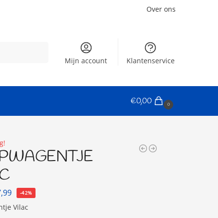
Over ons
Zoeken
Mijn account
Klantenservice
€
0,00
0
g!
PWAGENTJE
AC
7,99
-42%
tje Vilac