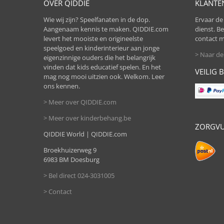
OVER QIDDIE
KLANTE
Wie wij zijn? Speelfanaten in de dop.
Ervaar de 
Aangenaam kennis te maken. QIDDIE.com
dienst. B
levert het mooiste en origineelste
contact m
speelgoed en kinderinterieur aan jonge
> Naar de
eigenzinnige ouders die het belangrijk
vinden dat kids educatief spelen. En het
VEILIG 
mag nog mooi uitzien ook. Welkom. Leer
ons kennen.
> Meer over QIDDIE.com
> Meer over kinderbehang.be
ZORGVU
QIDDIE World | QIDDIE.com
Broekhuizerweg 9
6983 BM Doesburg
> Bel direct 024-3031005
> Contact