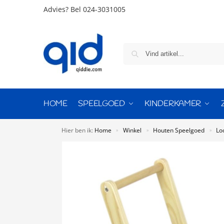
Advies?
Bel 024-3031005
HOME
SPEELGOED
KINDERKAMER
Hier ben ik:
Home
Winkel
Houten Speelgoed
Lo
»
»
»