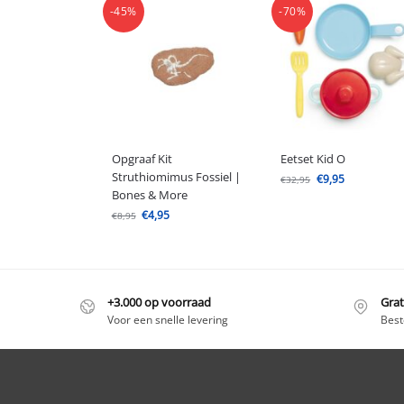
-45%
-70%
Opgraaf Kit
Eetset Kid O
Struthiomimus Fossiel |
€
9,95
€
32,95
Bones & More
€
4,95
€
8,95
+3.000 op voorraad
Grat
Voor een snelle levering
Best