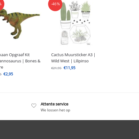
%
-46%
kaan Opgraaf Kit
Cactus Muursticker A3 |
annosaurus | Bones &
Wild West | Lilipinso
re
€
11,95
€
21,95
€
2,95
5
Attente service
We lossen het op