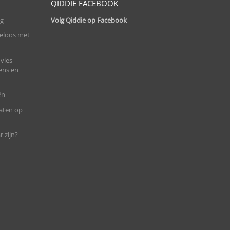
QIDDIE FACEBOOK
ng
Volg Qiddie op Facebook
eloos met
vies
ens en
ën
maten op
 zijn?