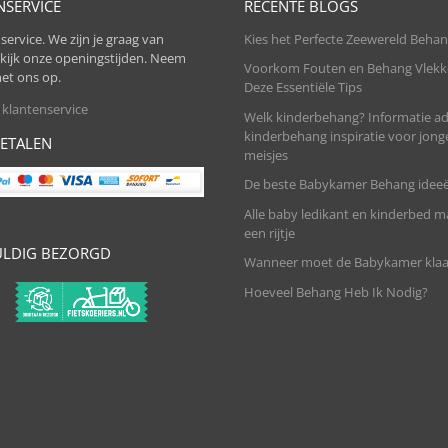
NSERVICE
RECENTE BLOGS
service. We zijn je graag van
Kies het Perfecte Zeewereld Beha
ekijk onze openingstijden. Neem
Voorkom Fouten en Behang Vlekk
et ons op.
Deze Essentiële Tips
 klantenservice
Welk kinderbehang? Informatie ad
kinderbehang inspiratie voor jong
BETALEN
meisjes
De beste Babykamer Behang idee
Alle baby ledikant en kinderbed 
een rijtje
LDIG BEZORGD
Wanneer moet de Babykamer klaar
Hoeveel Behang Heb Ik Nodig?