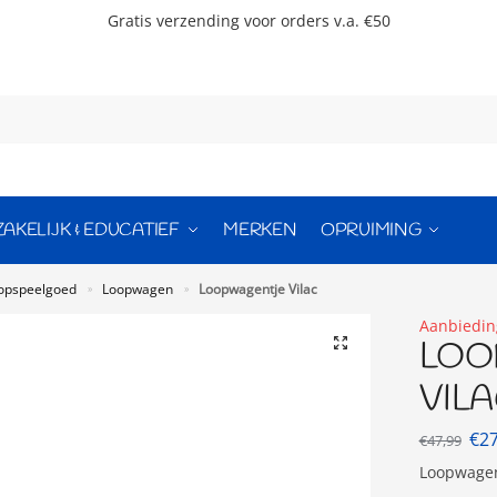
Gratis verzending voor orders v.a. €50
ZAKELIJK & EDUCATIEF
MERKEN
OPRUIMING
opspeelgoed
Loopwagen
Loopwagentje Vilac
»
»
Aanbiedin
LOO
VIL
€
2
€
47,99
Loopwagen