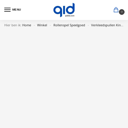
MENU
0
Hier ben ik:
Home
Winkel
Rollenspel Speelgoed
Verkleedspullen Kind
»
»
»