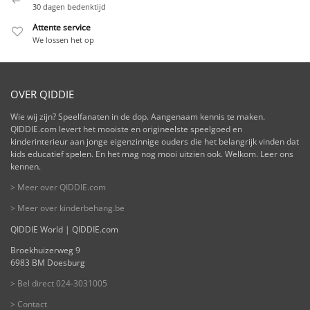
30 dagen bedenktijd
Attente service
We lossen het op
OVER QIDDIE
Wie wij zijn? Speelfanaten in de dop. Aangenaam kennis te maken.
QIDDIE.com levert het mooiste en origineelste speelgoed en
kinderinterieur aan jonge eigenzinnige ouders die het belangrijk vinden dat
kids educatief spelen. En het mag nog mooi uitzien ook. Welkom. Leer ons
kennen.
> Meer over QIDDIE.com
> Meer over kinderbehang.be
QIDDIE World | QIDDIE.com
Broekhuizerweg 9
6983 BM Doesburg
> Bel direct 024-3031005
> Contact