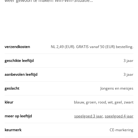
weer gewoon te maken! Win-Win-Situatie…
verzendkosten
NL 2,49 (EUR). GRATIS vanaf 50 (EUR) bestelling.
geschikte leeftijd
3 jaar
aanbevolen leeftijd
3 jaar
geslacht
Jongens en meisjes
kleur
blauw, groen, rood, wit, geel, zwart
meer op leeftijd
speelgoed 3 jaar
,
speelgoed 4 jaar
keurmerk
CE-markering