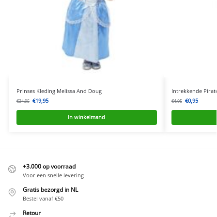
Prinses Kleding Melissa And Doug
Intrekkende Pirat
€
19,95
€
0,95
€
34,95
€
4,95
In winkelmand
+3.000 op voorraad
Voor een snelle levering
Gratis bezorgd in NL
Bestel vanaf €50
Retour